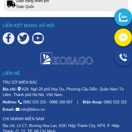
Giao hàng Miễn phí
Toàn Quốc
LIÊN KẾT MẠNG XÃ HỘI
LIÊN HỆ
TRỤ SỞ MIỀN BẮC
Địa chỉ:
A29, Ngõ 20 phố Huy Du, Phường Cầu Diễn, Quận Nam Từ
Liêm, Thành phố Hà Nội, Việt Nam.
Hotline:
0982 533 315
-
0986 168 007
Điện thoại:
0982 533 315
Email:
info@bilico.vn
CHI NHÁNH MIỀN NAM
Địa chỉ: Lô C7, Đường Hoa Lan, KDC Hiệp Thành City, KP4, P. Hiệp
Thành, Q. 12, TP. Hồ Chí Minh