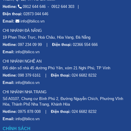
Hotline:
0912 644 646
0912 644 303
Điện thoại:
02873 044 646
Email:
info@bilico.vn
CHI NHÁNH ĐÀ NẴNG
19 Phan Thúc Trực, Hoà Châu, Hòa Vang, Đà Nẵng
Hotline:
097 234 09 99
Điện thoại:
02366 554 666
Email:
info@bilico.vn
CHI NHÁNH NGHỆ AN
Đối diện số nhà 45 đường Phú Yên, xóm 21 Nghi Phú, TP Vinh
Hotline:
098 379 6161
Điện thoại:
024 6682 8232
Email:
info@bilico.vn
CHI NHÁNH NHA TRANG
Số A0107, Chung cư Bình Phú 2, Đường Nguyễn Chích, Phường Vĩnh
Hòa, Thành Phố Nha Trang, Khánh Hòa
Hotline:
0975 878 008
Điện thoại:
024 6682 8232
Email:
info@bilico.vn
CHÍNH SÁCH