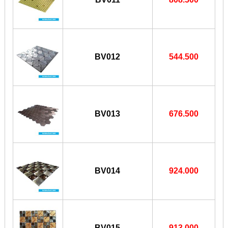
BV012
544.500
BV013
676.500
BV014
924.000
BV015
913.000