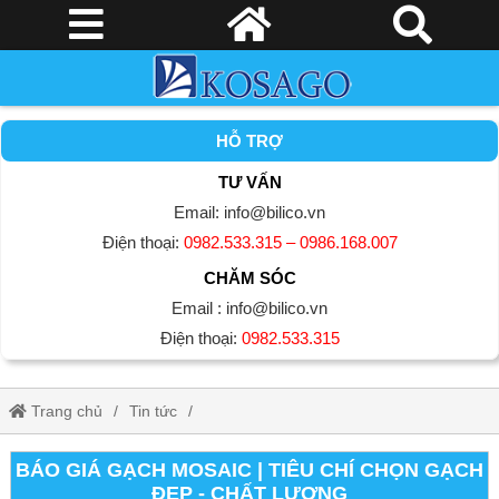
HỖ TRỢ
TƯ VẤN
Email: info@bilico.vn
Điện thoại:
0982.533.315 – 0986.168.007
CHĂM SÓC
Email : info@bilico.vn
Điện thoại:
0982.533.315
Trang chủ
Tin tức
Báo giá gạch mosaic | Tiêu chí chọn gạch ĐẸP - CHẤT LƯỢNG
BÁO GIÁ GẠCH MOSAIC | TIÊU CHÍ CHỌN GẠCH
ĐẸP - CHẤT LƯỢNG