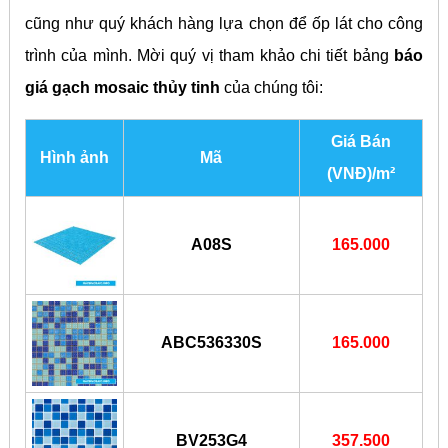
cũng như quý khách hàng lựa chọn để ốp lát cho công
trình của mình. Mời quý vị tham khảo chi tiết bảng
báo
giá gạch mosaic thủy tinh
của chúng tôi:
Giá Bán
Hình ảnh
Mã
(VNĐ)/m²
A08S
165.000
ABC536330S
165.000
BV253G4
357.500