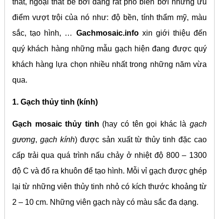
thất, ngoại thất bể bơi đang rất phổ biến bởi những ưu
điểm vượt trội của nó như: độ bền, tính thẩm mỹ, màu
sắc, tạo hình, …
Gachmosaic.info
xin giới thiệu đến
quý khách hàng những mẫu gạch hiện đang được quý
khách hàng lựa chọn nhiều nhất trong những năm vừa
qua.
1. Gạch thủy tinh (kính)
Gạch mosaic thủy tinh
(hay có tên gọi khác là
gạch
gương
,
gạch kính
) được sản xuất từ thủy tinh đặc cao
cấp trải qua quá trình nấu chảy ở nhiệt độ 800 – 1300
độ C và đổ ra khuôn để tạo hình. Mỗi vỉ gạch được ghép
lại từ những viên thủy tinh nhỏ có kích thước khoảng từ
2 – 10 cm. Những viên gạch này có màu sắc đa dạng.