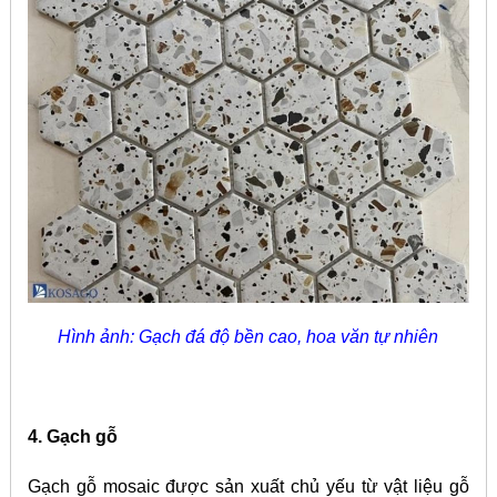
Hình ảnh: Gạch đá độ bền cao, hoa văn tự nhiên
4. Gạch gỗ
Gạch gỗ mosaic được sản xuất chủ yếu từ vật liệu gỗ