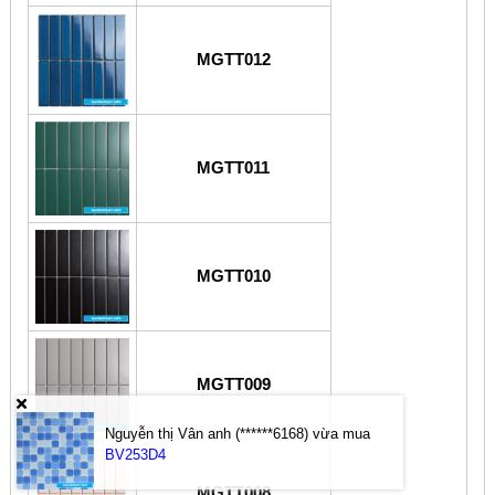
MGTT012
MGTT011
MGTT010
MGTT009
Nguyễn thị Vân anh (******6168)
vừa mua
BV253D4
MGTT008