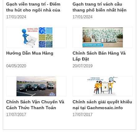
Gạch viền trang trí - Điểm
Gạch trang trí vách cầu
thu hút cho ngôi nhà của
thang phổ biến nhất hiện
bạn
nay
17/01/2024
17/01/2024
Hướng Dẫn Mua Hàng
Chính Sách Bán Hàng Và
Lắp Đặt
04/05/2020
20/07/2019
Chính Sách Vận Chuyển Và
Chính sách giải quyết khiếu
Cách Thức Thanh Toán
nại tại Gachmosaic.info
17/07/2017
17/07/2017