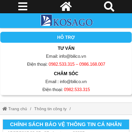
HỖ TRỢ
TƯ VẤN
Email: info@bilico.vn
Điện thoại:
0982.533.315 – 0986.168.007
CHĂM SÓC
Email : info@bilico.vn
Điện thoại:
0982.533.315
Trang chủ
Thông tin công ty
Chính sách bảo vệ thông tin cá nhân
CHÍNH SÁCH BẢO VỆ THÔNG TIN CÁ NHÂN