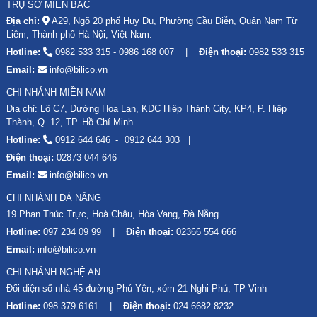
TRỤ SỞ MIỀN BẮC
hệ ngay tới hotline
0982.533.315
ngay nhé!.
Địa chỉ:
A29, Ngõ 20 phố Huy Du, Phường Cầu Diễn, Quận Nam Từ
Liêm, Thành phố Hà Nội, Việt Nam.
> Quý khách tham khảo về mẫu
gạch mosaic gốm
Hotline:
0982 533 315
-
0986 168 007
Điện thoại:
0982 533 315
[Đẹp - Giá Rẻ] tại Gachmosaic.info
Email:
info@bilico.vn
Ứng dụng của gạch đá mosaic
CHI NHÁNH MIỀN NAM
Địa chỉ: Lô C7, Đường Hoa Lan, KDC Hiệp Thành City, KP4, P. Hiệp
Thành, Q. 12, TP. Hồ Chí Minh
Mẫu gạch mosaic đá
được sử dụng trong nhiều ứng dụng
Hotline:
0912 644 646
0912 644 303
khác nhau, bao gồm:
Điện thoại:
02873 044 646
1. Trang trí nội thất
Email:
info@bilico.vn
CHI NHÁNH ĐÀ NẴNG
Mẫu gạch này đưuọc sử dụng để trang trí trường, sàn nhà,
19 Phan Thúc Trực, Hoà Châu, Hòa Vang, Đà Nẵng
bếp, phòng tắm, vách ngăn, phòng khách, phòng ngủ,v.v...
Hotline:
097 234 09 99
Điện thoại:
02366 554 666
Email:
info@bilico.vn
CHI NHÁNH NGHỆ AN
Đối diện số nhà 45 đường Phú Yên, xóm 21 Nghi Phú, TP Vinh
Hotline:
098 379 6161
Điện thoại:
024 6682 8232