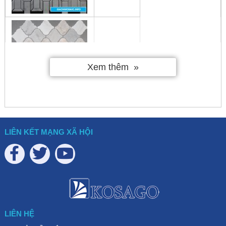
MSD002
Xem thêm
Lưu ý:
Bảng báo giá trên chưa bao gồm thuế VAT 10%
LIÊN KẾT MẠNG XÃ HỘI
Tùy từng thời điểm
đơn giá gạch mosaic đá
có thể thay
đổi. Điều này đặc biệt quan trọng để quý khách hàng có sự
chuẩn bị hoàn hảo nhất cho công trình của mình. Đừng bỏ
lỡ cơ hội cập nhất bảng báo giá mới nhất năm 2024 của
Gachmosaic.info. Chúng tôi luôn cập nhật nhanh chóng
thông tin và giá các mẫu gạch nhanh chóng và chính xác
LIÊN HỆ
nhất thị trường hiện nay. Quý khách quan tâm vui lòng liên