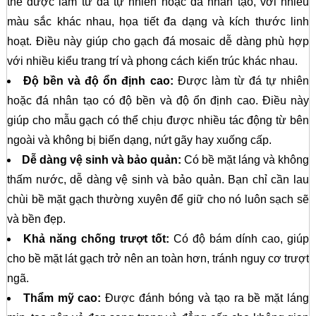
thể được làm từ đá tự nhiên hoặc đá nhân tạo, với nhiều
màu sắc khác nhau, họa tiết đa dạng và kích thước linh
hoạt. Điều này giúp cho gạch đá mosaic dễ dàng phù hợp
với nhiều kiểu trang trí và phong cách kiến trúc khác nhau.
Độ bền và độ ổn định cao:
Được làm từ đá tự nhiên
hoặc đá nhân tạo có độ bền và độ ổn định cao. Điều này
giúp cho mẫu gạch có thể chịu được nhiều tác động từ bên
ngoài và không bị biến dạng, nứt gãy hay xuống cấp.
Dễ dàng vệ sinh và bảo quản:
Có bề mặt láng và không
thấm nước, dễ dàng vệ sinh và bảo quản. Bạn chỉ cần lau
chùi bề mặt gạch thường xuyên để giữ cho nó luôn sạch sẽ
và bền đẹp.
Khả năng chống trượt tốt:
Có độ bám dính cao, giúp
cho bề mặt lát gạch trở nên an toàn hơn, tránh nguy cơ trượt
ngã.
Thẩm mỹ cao:
Được đánh bóng và tạo ra bề mặt láng