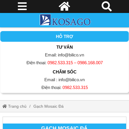
HỖ TRỢ
TƯ VẤN
Email: info@bilico.vn
Điện thoại:
0982.533.315 – 0986.168.007
CHĂM SÓC
Email : info@bilico.vn
Điện thoại:
0982.533.315
Trang chủ
Gạch Mosaic Đá
GẠCH MOSAIC ĐÁ