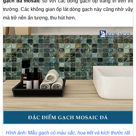
gạch đá mosaic
so với các dòng gạch ốp trang trí trên thị
trường. Các không gian ốp lát dòng gạch này cũng nhờ vậy
mà trở nên ấn tượng, thu hút hơn.
Hình ảnh: Mẫu gạch có màu sắc, họa tiết và kích thước rất