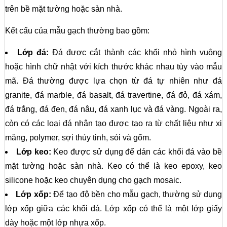
trên bề mặt tường hoặc sàn nhà.
Kết cấu của mẫu gạch thường bao gồm:
Lớp đá:
Đá được cắt thành các khối nhỏ hình vuông
hoặc hình chữ nhật với kích thước khác nhau tùy vào mẫu
mã. Đá thường được lựa chọn từ đá tự nhiên như đá
granite, đá marble, đá basalt, đá travertine, đá đỏ, đá xám,
đá trắng, đá đen, đá nâu, đá xanh lục và đá vàng. Ngoài ra,
còn có các loại đá nhân tạo được tạo ra từ chất liệu như xi
măng, polymer, sợi thủy tinh, sỏi và gốm.
Lớp keo:
Keo được sử dụng để dán các khối đá vào bề
mặt tường hoặc sàn nhà. Keo có thể là keo epoxy, keo
silicone hoặc keo chuyên dụng cho gạch mosaic.
Lớp xốp:
Để tạo độ bền cho mẫu gạch, thường sử dụng
lớp xốp giữa các khối đá. Lớp xốp có thể là một lớp giấy
dày hoặc một lớp nhựa xốp.