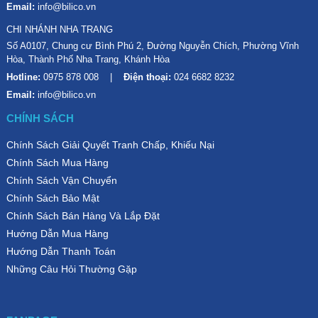
Email:
info@bilico.vn
CHI NHÁNH NHA TRANG
Số A0107, Chung cư Bình Phú 2, Đường Nguyễn Chích, Phường Vĩnh
Hòa, Thành Phố Nha Trang, Khánh Hòa
Hotline:
0975 878 008
Điện thoại:
024 6682 8232
Email:
info@bilico.vn
CHÍNH SÁCH
Chính Sách Giải Quyết Tranh Chấp, Khiếu Nại
Chính Sách Mua Hàng
Hình ảnh: Mẫu gạch được sử dụng trang trí không gian nội
Chính Sách Vận Chuyển
thất
Chính Sách Bảo Mật
Chính Sách Bán Hàng Và Lắp Đặt
2. Sử dụng trang trí ngoại thất
Hướng Dẫn Mua Hàng
Hướng Dẫn Thanh Toán
Sử dụng để trang trí mặt tiền nhà, hồ bơi, lối đi, sân vườn,
Những Câu Hỏi Thường Gặp
vv...