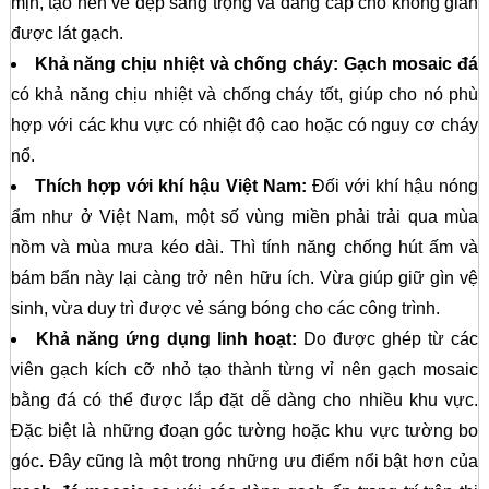
mịn, tạo nên vẻ đẹp sang trọng và đẳng cấp cho không gian
được lát gạch.
Khả năng chịu nhiệt và chống cháy:
Gạch mosaic đá
có khả năng chịu nhiệt và chống cháy tốt, giúp cho nó phù
hợp với các khu vực có nhiệt độ cao hoặc có nguy cơ cháy
nổ.
Thích hợp với khí hậu Việt Nam:
Đối với khí hậu nóng
ẩm như ở Việt Nam, một số vùng miền phải trải qua mùa
nồm và mùa mưa kéo dài. Thì tính năng chống hút ấm và
bám bẩn này lại càng trở nên hữu ích. Vừa giúp giữ gìn vệ
sinh, vừa duy trì được vẻ sáng bóng cho các công trình.
Khả năng ứng dụng linh hoạt:
Do được ghép từ các
viên gạch kích cỡ nhỏ tạo thành từng vỉ nên gạch mosaic
bằng đá có thể được lắp đặt dễ dàng cho nhiều khu vực.
Đặc biệt là những đoạn góc tường hoặc khu vực tường bo
góc. Đây cũng là một trong những ưu điểm nổi bật hơn của