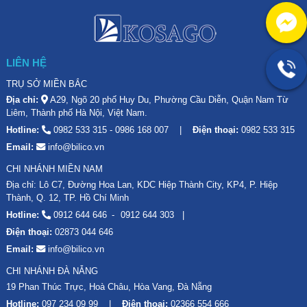
LIÊN HỆ
TRỤ SỞ MIỀN BẮC
Địa chỉ:
A29, Ngõ 20 phố Huy Du, Phường Cầu Diễn, Quận Nam Từ
Liêm, Thành phố Hà Nội, Việt Nam.
Hotline:
0982 533 315
-
0986 168 007
Điện thoại:
0982 533 315
Email:
info@bilico.vn
CHI NHÁNH MIỀN NAM
Địa chỉ: Lô C7, Đường Hoa Lan, KDC Hiệp Thành City, KP4, P. Hiệp
Thành, Q. 12, TP. Hồ Chí Minh
Hotline:
0912 644 646
0912 644 303
Điện thoại:
02873 044 646
Email:
info@bilico.vn
CHI NHÁNH ĐÀ NẴNG
19 Phan Thúc Trực, Hoà Châu, Hòa Vang, Đà Nẵng
Hotline:
097 234 09 99
Điện thoại:
02366 554 666