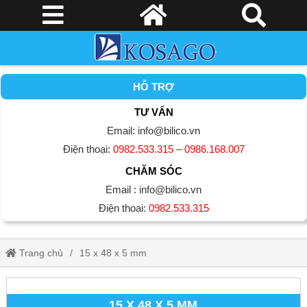
HỖ TRỢ
TƯ VẤN
Email: info@bilico.vn
Điện thoại:
0982.533.315 – 0986.168.007
CHĂM SÓC
Email : info@bilico.vn
Điện thoại:
0982.533.315
Trang chủ
15 x 48 x 5 mm
15 X 48 X 5 MM