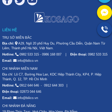
LIÊN HỆ
TRỤ SỞ MIỀN BẮC
Địa chỉ:
A29, Ngõ 20 phố Huy Du, Phường Cầu Diễn, Quận Nam Từ
Liêm, Thành phố Hà Nội, Việt Nam.
Hotline:
0982 533 315
-
0986 168 007
Điện thoại:
0982 533 315
Email:
info@bilico.vn
CHI NHÁNH MIỀN NAM
Địa chỉ: Lô C7, Đường Hoa Lan, KDC Hiệp Thành City, KP4, P. Hiệp
Thành, Q. 12, TP. Hồ Chí Minh
Hotline:
0912 644 646
0912 644 303
Điện thoại:
02873 044 646
Email:
info@bilico.vn
CHI NHÁNH ĐÀ NẴNG
19 Phan Thúc Trực, Hoà Châu, Hòa Vang, Đà Nẵng