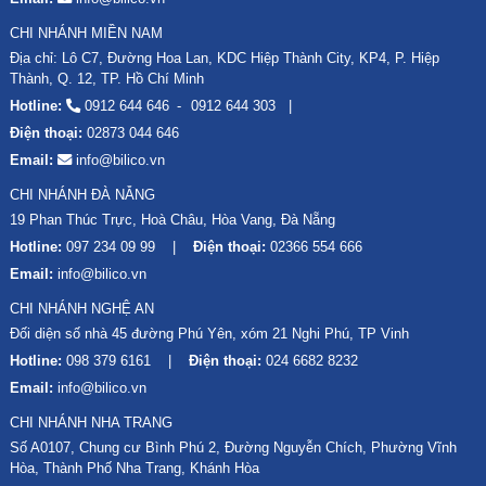
CHI NHÁNH MIỀN NAM
Địa chỉ: Lô C7, Đường Hoa Lan, KDC Hiệp Thành City, KP4, P. Hiệp
Thành, Q. 12, TP. Hồ Chí Minh
Hotline:
0912 644 646
0912 644 303
Điện thoại:
02873 044 646
Email:
info@bilico.vn
CHI NHÁNH ĐÀ NẴNG
19 Phan Thúc Trực, Hoà Châu, Hòa Vang, Đà Nẵng
Hotline:
097 234 09 99
Điện thoại:
02366 554 666
Email:
info@bilico.vn
CHI NHÁNH NGHỆ AN
Đối diện số nhà 45 đường Phú Yên, xóm 21 Nghi Phú, TP Vinh
Hotline:
098 379 6161
Điện thoại:
024 6682 8232
Email:
info@bilico.vn
CHI NHÁNH NHA TRANG
Số A0107, Chung cư Bình Phú 2, Đường Nguyễn Chích, Phường Vĩnh
Hòa, Thành Phố Nha Trang, Khánh Hòa