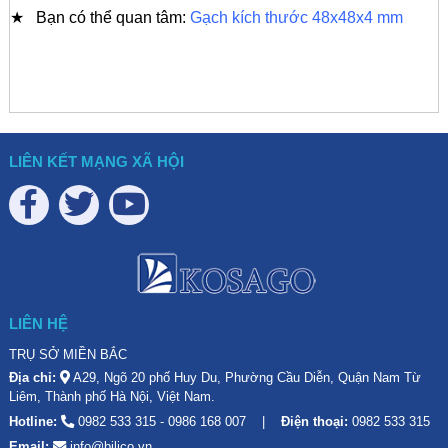
★ Bạn có thể quan tâm:
Gạch kích thước 48x48x4 mm
LIÊN KẾT MẠNG XÃ HỘI
LIÊN HỆ
TRỤ SỞ MIỀN BẮC
Địa chỉ:
A29, Ngõ 20 phố Huy Du, Phường Cầu Diễn, Quận Nam Từ
Liêm, Thành phố Hà Nội, Việt Nam.
Hotline:
0982 533 315
-
0986 168 007
Điện thoại:
0982 533 315
Email:
info@bilico.vn