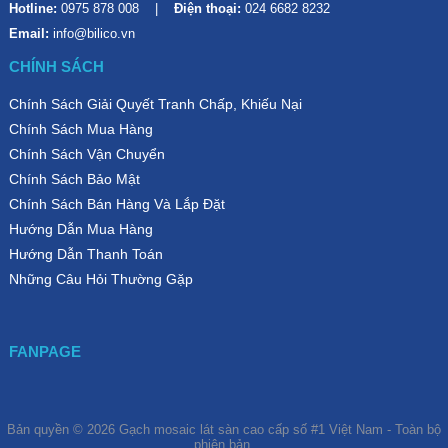
Hotline:
0975 878 008
Điện thoại:
024 6682 8232
Email:
info@bilico.vn
CHÍNH SÁCH
Chính Sách Giải Quyết Tranh Chấp, Khiếu Nại
Chính Sách Mua Hàng
Chính Sách Vận Chuyển
Chính Sách Bảo Mật
Chính Sách Bán Hàng Và Lắp Đặt
Hướng Dẫn Mua Hàng
Hướng Dẫn Thanh Toán
Những Câu Hỏi Thường Gặp
FANPAGE
NGUYỄN TIẾN THÀNH (******0507)
vừa
mua
Bản quyền © 2026
Gạch mosaic lát sàn cao cấp số #1 Việt Nam
- Toàn bộ
ACB536330S
phiên bản.