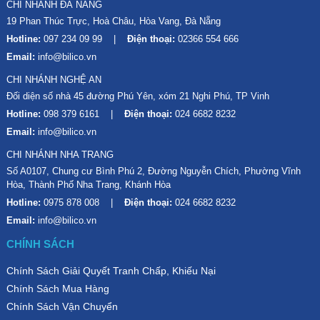
CHI NHÁNH ĐÀ NẴNG
19 Phan Thúc Trực, Hoà Châu, Hòa Vang, Đà Nẵng
Hotline:
097 234 09 99
Điện thoại:
02366 554 666
Email:
info@bilico.vn
CHI NHÁNH NGHỆ AN
Đối diện số nhà 45 đường Phú Yên, xóm 21 Nghi Phú, TP Vinh
Hotline:
098 379 6161
Điện thoại:
024 6682 8232
Email:
info@bilico.vn
CHI NHÁNH NHA TRANG
Số A0107, Chung cư Bình Phú 2, Đường Nguyễn Chích, Phường Vĩnh
Hòa, Thành Phố Nha Trang, Khánh Hòa
Hotline:
0975 878 008
Điện thoại:
024 6682 8232
Email:
info@bilico.vn
CHÍNH SÁCH
Chính Sách Giải Quyết Tranh Chấp, Khiếu Nại
Chính Sách Mua Hàng
Chính Sách Vận Chuyển