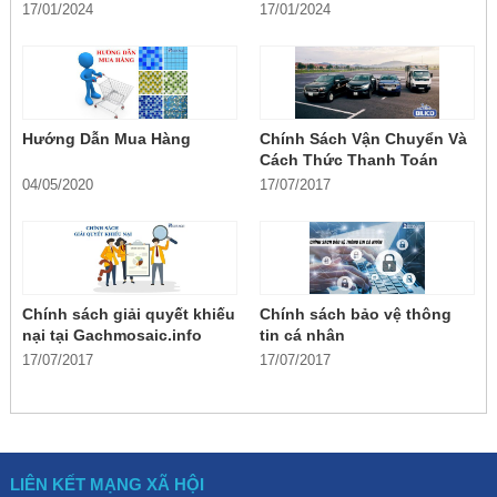
bạn
nay
17/01/2024
17/01/2024
Hướng Dẫn Mua Hàng
Chính Sách Vận Chuyển Và
Cách Thức Thanh Toán
04/05/2020
17/07/2017
Chính sách giải quyết khiếu
Chính sách bảo vệ thông
nại tại Gachmosaic.info
tin cá nhân
17/07/2017
17/07/2017
LIÊN KẾT MẠNG XÃ HỘI