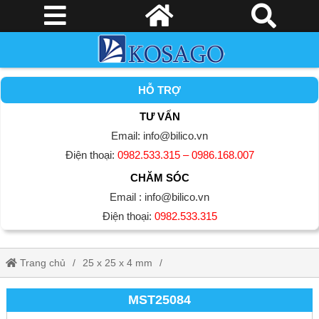
HỖ TRỢ
TƯ VẤN
Email: info@bilico.vn
Điện thoại:
0982.533.315 – 0986.168.007
CHĂM SÓC
Email : info@bilico.vn
Điện thoại:
0982.533.315
Trang chủ
25 x 25 x 4 mm
Gạch Mosaic Bể Bơi (Hồ Bơi)
MST25084
MST25084