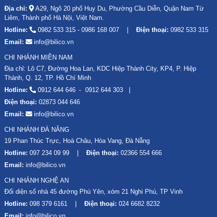
Địa chỉ:
A29, Ngõ 20 phố Huy Du, Phường Cầu Diễn, Quận Nam Từ
Liêm, Thành phố Hà Nội, Việt Nam.
Hotline:
0982 533 315
-
0986 168 007
Điện thoại:
0982 533 315
Email:
info@bilico.vn
CHI NHÁNH MIỀN NAM
Địa chỉ: Lô C7, Đường Hoa Lan, KDC Hiệp Thành City, KP4, P. Hiệp
Thành, Q. 12, TP. Hồ Chí Minh
Hotline:
0912 644 646
0912 644 303
Điện thoại:
02873 044 646
Email:
info@bilico.vn
CHI NHÁNH ĐÀ NẴNG
19 Phan Thúc Trực, Hoà Châu, Hòa Vang, Đà Nẵng
Hotline:
097 234 09 99
Điện thoại:
02366 554 666
Email:
info@bilico.vn
CHI NHÁNH NGHỆ AN
Đối diện số nhà 45 đường Phú Yên, xóm 21 Nghi Phú, TP Vinh
Hotline:
098 379 6161
Điện thoại:
024 6682 8232
Email:
info@bilico.vn