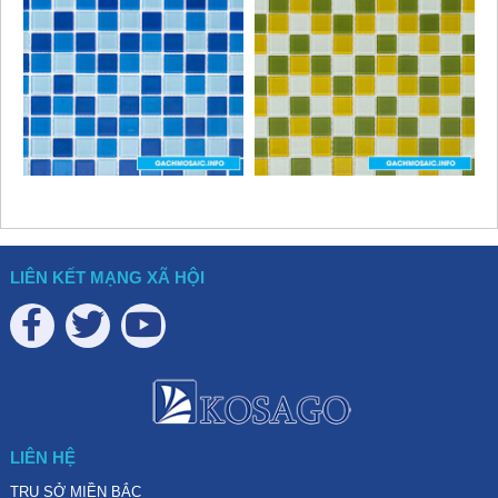
LIÊN KẾT MẠNG XÃ HỘI
LIÊN HỆ
TRỤ SỞ MIỀN BẮC