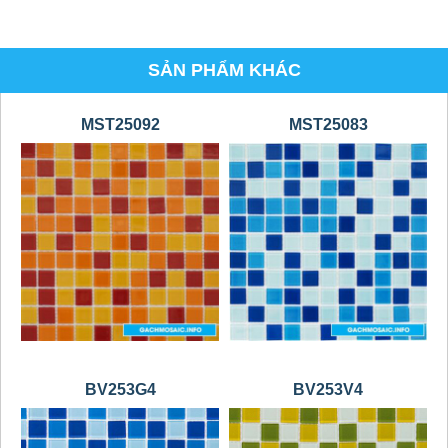
SẢN PHẨM KHÁC
MST25092
MST25083
BV253G4
BV253V4