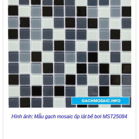
Hình ảnh: Mẫu gạch mosaic ốp lát bể bơi MST25084