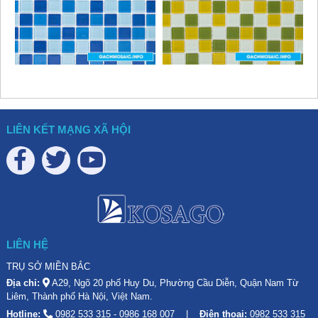
LIÊN KẾT MẠNG XÃ HỘI
LIÊN HỆ
TRỤ SỞ MIỀN BẮC
Địa chỉ:
A29, Ngõ 20 phố Huy Du, Phường Cầu Diễn, Quận Nam Từ
Liêm, Thành phố Hà Nội, Việt Nam.
Hotline:
0982 533 315
-
0986 168 007
Điện thoại:
0982 533 315