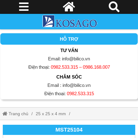
HỖ TRỢ
TƯ VẤN
Email: info@bilico.vn
Điện thoại:
0982.533.315 – 0986.168.007
CHĂM SÓC
Email : info@bilico.vn
Điện thoại:
0982.533.315
Trang chủ
25 x 25 x 4 mm
Gạch Mosaic Bể Bơi (Hồ Bơi)
MST25104
MST25104