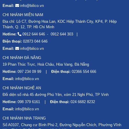
Email:
info@bilico.vn
CHI NHÁNH MIỀN NAM
Địa chỉ: Lô C7, Đường Hoa Lan, KDC Hiệp Thành City, KP4, P. Hiệp
Thành, Q. 12, TP. Hồ Chí Minh
Hotline:
0912 644 646
0912 644 303
Điện thoại:
02873 044 646
Email:
info@bilico.vn
CHI NHÁNH ĐÀ NẴNG
19 Phan Thúc Trực, Hoà Châu, Hòa Vang, Đà Nẵng
Hotline:
097 234 09 99
Điện thoại:
02366 554 666
Email:
info@bilico.vn
CHI NHÁNH NGHỆ AN
Đối diện số nhà 45 đường Phú Yên, xóm 21 Nghi Phú, TP Vinh
Hotline:
098 379 6161
Điện thoại:
024 6682 8232
Email:
info@bilico.vn
CHI NHÁNH NHA TRANG
Số A0107, Chung cư Bình Phú 2, Đường Nguyễn Chích, Phường Vĩnh