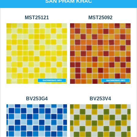
SẢN PHẨM KHÁC
MST25121
MST25092
BV253G4
BV253V4