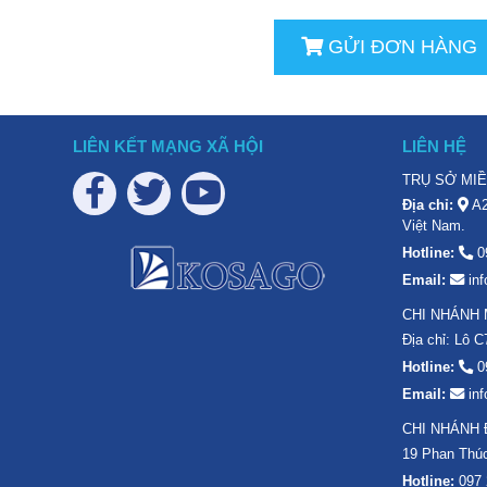
GỬI ĐƠN HÀNG
LIÊN KẾT MẠNG XÃ HỘI
LIÊN HỆ
TRỤ SỞ MI
Địa chỉ:
A2
Việt Nam.
Hotline:
0
Email:
in
CHI NHÁNH 
Địa chỉ: Lô 
Hotline:
0
Email:
in
CHI NHÁNH
19 Phan Thúc
Hotline:
097 