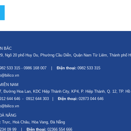
ỀN BẮC
9, Ngõ 20 phố Huy Du, Phường Cầu Diễn, Quận Nam Từ Liêm, Thành phố H
982 533 315
-
0986 168 007
Điện thoại:
0982 533 315
fo@bilico.vn
MIỀN NAM
C7, Đường Hoa Lan, KDC Hiệp Thành City, KP4, P. Hiệp Thành, Q. 12, TP. Hồ
912 644 646
0912 644 303
Điện thoại:
02873 044 646
fo@bilico.vn
 ĐÀ NẴNG
 Trực, Hoà Châu, Hòa Vang, Đà Nẵng
234 09 99
Điện thoại:
02366 554 666