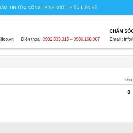
HẨM
TIN TỨC
CÔNG TRÌNH
GIỚI THIỆU
LIÊN HỆ
CHĂM SÓ
ilico.vn
Điện thoại:
0982.533.315 – 0986.168.007
Email : info
Giá
0