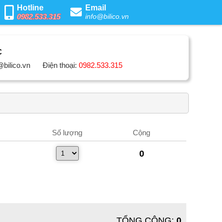
Hotline
Email
0982.533.315
info@bilico.vn
C
@bilico.vn
Điện thoại:
0982.533.315
Số lượng
Cộng
0
TỔNG CỘNG
:
0