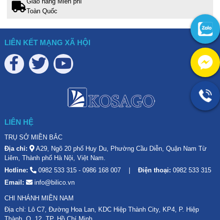
Giao hàng Miễn phí
Toàn Quốc
LIÊN KẾT MẠNG XÃ HỘI
LIÊN HỆ
TRỤ SỞ MIỀN BẮC
Địa chỉ:
A29, Ngõ 20 phố Huy Du, Phường Cầu Diễn, Quận Nam Từ
Liêm, Thành phố Hà Nội, Việt Nam.
Hotline:
0982 533 315
-
0986 168 007
Điện thoại:
0982 533 315
Email:
info@bilico.vn
CHI NHÁNH MIỀN NAM
Địa chỉ: Lô C7, Đường Hoa Lan, KDC Hiệp Thành City, KP4, P. Hiệp
Thành, Q. 12, TP. Hồ Chí Minh