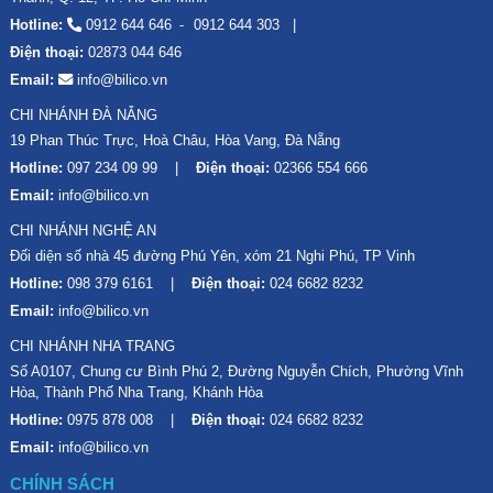
Hotline:
0912 644 646
0912 644 303
Điện thoại:
02873 044 646
Email:
info@bilico.vn
CHI NHÁNH ĐÀ NẴNG
19 Phan Thúc Trực, Hoà Châu, Hòa Vang, Đà Nẵng
Hotline:
097 234 09 99
Điện thoại:
02366 554 666
Email:
info@bilico.vn
CHI NHÁNH NGHỆ AN
Đối diện số nhà 45 đường Phú Yên, xóm 21 Nghi Phú, TP Vinh
Hotline:
098 379 6161
Điện thoại:
024 6682 8232
Email:
info@bilico.vn
CHI NHÁNH NHA TRANG
Số A0107, Chung cư Bình Phú 2, Đường Nguyễn Chích, Phường Vĩnh
Hòa, Thành Phố Nha Trang, Khánh Hòa
Hotline:
0975 878 008
Điện thoại:
024 6682 8232
Email:
info@bilico.vn
CHÍNH SÁCH