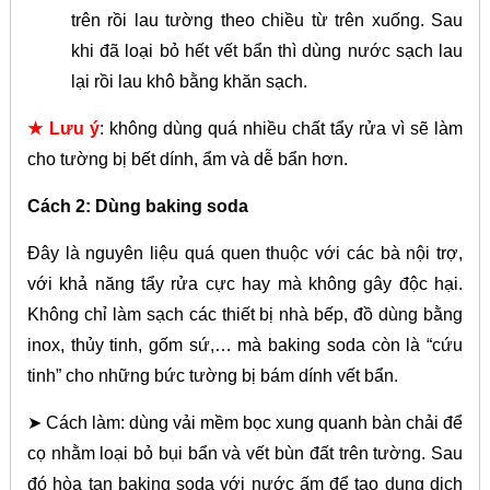
trên rồi lau tường theo chiều từ trên xuống. Sau
khi đã loại bỏ hết vết bẩn thì dùng nước sạch lau
lại rồi lau khô bằng khăn sạch.
★ Lưu ý
: không dùng quá nhiều chất tẩy rửa vì sẽ làm
cho tường bị bết dính, ẩm và dễ bẩn hơn.
Cách 2: Dùng baking soda
Đây là nguyên liệu quá quen thuộc với các bà nội trợ,
với khả năng tẩy rửa cực hay mà không gây độc hại.
Không chỉ làm sạch các thiết bị nhà bếp, đồ dùng bằng
inox, thủy tinh, gốm sứ,… mà baking soda còn là “cứu
tinh” cho những bức tường bị bám dính vết bẩn.
➤ Cách làm: dùng vải mềm bọc xung quanh bàn chải để
cọ nhằm loại bỏ bụi bẩn và vết bùn đất trên tường. Sau
đó hòa tan baking soda với nước ấm để tạo dung dịch