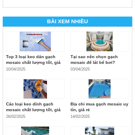
BÀI XEM NHIỀU
Top 3 loại keo dán gạch
Tại sao nên chọn gạch
mosaic chất lượng tốt, giá
mosaic để lát bể bơi?
rẻ
10/04/2025
03/04/2025
Các loại keo dính gạch
Địa chỉ mua gạch mosaic uy
mosaic chất lượng tốt, giá
tín, giá rẻ
rẻ
26/02/2025
14/02/2025