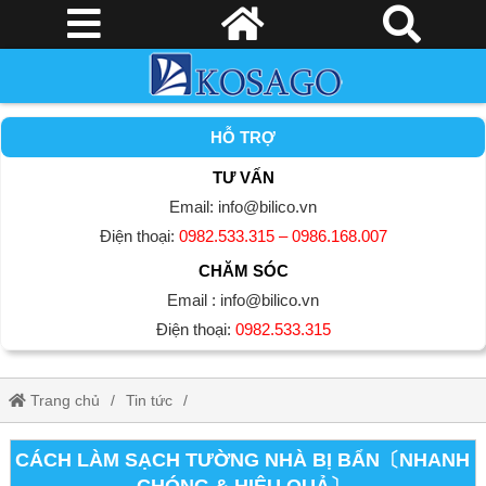
HỖ TRỢ
TƯ VẤN
Email: info@bilico.vn
Điện thoại:
0982.533.315 – 0986.168.007
CHĂM SÓC
Email : info@bilico.vn
Điện thoại:
0982.533.315
Trang chủ
Tin tức
Cách làm sạch tường nhà bị bẩn〔Nhanh Chóng & Hiệu Quả〕
CÁCH LÀM SẠCH TƯỜNG NHÀ BỊ BẨN〔NHANH