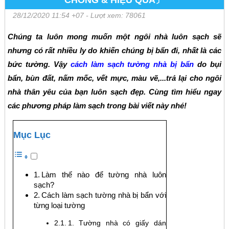
CHÓNG & HIỆU QUẢ〕
28/12/2020 11:54 +07
- Lượt xem: 78061
Chúng ta luôn mong muốn một ngôi nhà luôn sạch sẽ
nhưng có rất nhiều ly do khiến chúng bị bẩn đi, nhất là các
bức tường. Vậy
cách làm sạch tường nhà bị bẩn
do bụi
bẩn, bùn đất, nấm mốc, vết mực, màu vẽ,...trả lại cho ngôi
nhà thân yêu của bạn luôn sạch đẹp. Cùng tìm hiểu ngay
các phương pháp làm sạch trong bài viết này nhé!
Mục Lục
Làm thế nào để tường nhà luôn
sạch?
Cách làm sạch tường nhà bị bẩn với
từng loại tường
1. Tường nhà có giấy dán