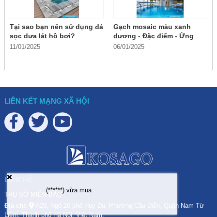
Tại sao bạn nên sử dụng đá
Gạch mosaic màu xanh
sọc dưa lát hồ bơi?
dương - Đặc điểm - Ứng
dụng
11/01/2025
06/01/2025
LIÊN KẾT MẠNG XÃ HỘI
LIÊN HỆ
(******)
vừa mua
TRỤ SỞ MIỀN BẮC
Địa chỉ:
A29, Ngõ 20 phố Huy Du, Phường Cầu Diễn, Quận Nam Từ
Liêm, Thành phố Hà Nội, Việt Nam.