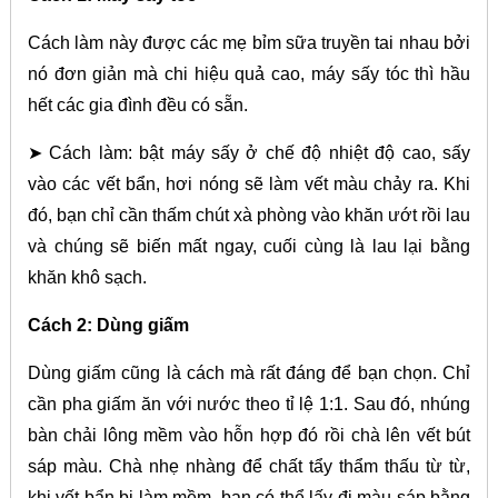
Cách làm này được các mẹ bỉm sữa truyền tai nhau bởi
nó đơn giản mà chi hiệu quả cao, máy sấy tóc thì hầu
hết các gia đình đều có sẵn.
➤ Cách làm: bật máy sấy ở chế độ nhiệt độ cao, sấy
vào các vết bẩn, hơi nóng sẽ làm vết màu chảy ra. Khi
đó, bạn chỉ cần thấm chút xà phòng vào khăn ướt rồi lau
và chúng sẽ biến mất ngay, cuối cùng là lau lại bằng
khăn khô sạch.
Cách 2: Dùng giấm
Dùng giấm cũng là cách mà rất đáng để bạn chọn. Chỉ
cần pha giấm ăn với nước theo tỉ lệ 1:1. Sau đó, nhúng
bàn chải lông mềm vào hỗn hợp đó rồi chà lên vết bút
sáp màu. Chà nhẹ nhàng để chất tẩy thẩm thấu từ từ,
khi vết bẩn bị làm mềm, bạn có thể lấy đi màu sáp bằng