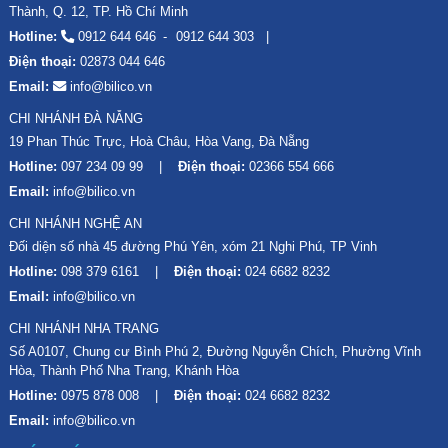
Thành, Q. 12, TP. Hồ Chí Minh
Hotline:
0912 644 646
0912 644 303
Điện thoại:
02873 044 646
Email:
info@bilico.vn
CHI NHÁNH ĐÀ NẴNG
19 Phan Thúc Trực, Hoà Châu, Hòa Vang, Đà Nẵng
Hotline:
097 234 09 99
Điện thoại:
02366 554 666
Email:
info@bilico.vn
CHI NHÁNH NGHỆ AN
Đối diện số nhà 45 đường Phú Yên, xóm 21 Nghi Phú, TP Vinh
Hotline:
098 379 6161
Điện thoại:
024 6682 8232
Email:
info@bilico.vn
CHI NHÁNH NHA TRANG
Số A0107, Chung cư Bình Phú 2, Đường Nguyễn Chích, Phường Vĩnh
Hòa, Thành Phố Nha Trang, Khánh Hòa
Hotline:
0975 878 008
Điện thoại:
024 6682 8232
Email:
info@bilico.vn