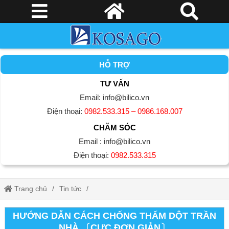
HỖ TRỢ
TƯ VẤN
Email: info@bilico.vn
Điện thoại:
0982.533.315 – 0986.168.007
CHĂM SÓC
Email : info@bilico.vn
Điện thoại:
0982.533.315
Trang chủ
Tin tức
Hướng dẫn cách chống thấm dột trần nhà 〔CỰC ĐƠN GIẢN〕
HƯỚNG DẪN CÁCH CHỐNG THẤM DỘT TRẦN
NHÀ 〔CỰC ĐƠN GIẢN〕