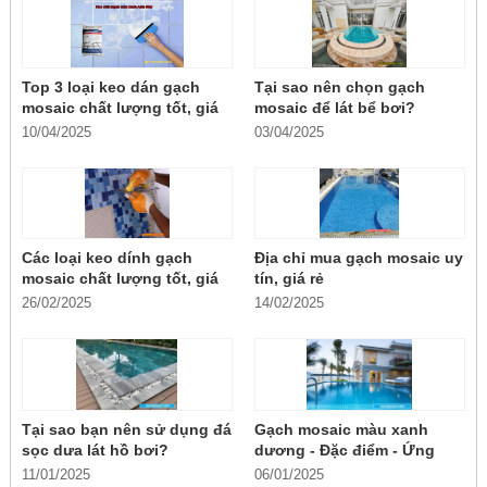
Top 3 loại keo dán gạch
Tại sao nên chọn gạch
mosaic chất lượng tốt, giá
mosaic để lát bể bơi?
rẻ
10/04/2025
03/04/2025
Các loại keo dính gạch
Địa chỉ mua gạch mosaic uy
mosaic chất lượng tốt, giá
tín, giá rẻ
rẻ
26/02/2025
14/02/2025
Tại sao bạn nên sử dụng đá
Gạch mosaic màu xanh
sọc dưa lát hồ bơi?
dương - Đặc điểm - Ứng
dụng
11/01/2025
06/01/2025