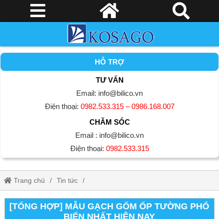
HỖ TRỢ
TƯ VẤN
Email: info@bilico.vn
Điện thoại:
0982.533.315 – 0986.168.007
CHĂM SÓC
Email : info@bilico.vn
Điện thoại:
0982.533.315
Trang chủ
Tin tức
[Tổng hợp] mẫu gạch gốm ốp tường phổ biến nhất hiện nay
[TỔNG HỢP] MẪU GẠCH GỐM ỐP TƯỜNG PHỔ
BIẾN NHẤT HIỆN NAY