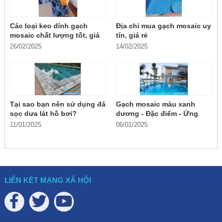
Các loại keo dính gạch
Địa chỉ mua gạch mosaic uy
mosaic chất lượng tốt, giá
tín, giá rẻ
rẻ
26/02/2025
14/02/2025
Tại sao bạn nên sử dụng đá
Gạch mosaic màu xanh
sọc dưa lát hồ bơi?
dương - Đặc điểm - Ứng
dụng
11/01/2025
06/01/2025
LIÊN KẾT MẠNG XÃ HỘI