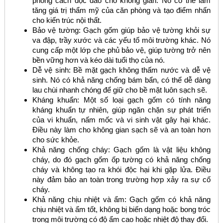
phong cách độc đáo cho không gian. Nó có thể làm
tăng giá trị thẩm mỹ của căn phòng và tạo điểm nhấn
cho kiến trúc nội thất.
Bảo vệ tường: Gạch gốm giúp bảo vệ tường khỏi sự
va đập, trầy xước và các yếu tố môi trường khác. Nó
cung cấp một lớp che phủ bảo vệ, giúp tường trở nên
bền vững hơn và kéo dài tuổi thọ của nó.
Dễ vệ sinh: Bề mặt gạch không thấm nước và dễ vệ
sinh. Nó có khả năng chống bám bẩn, có thể dễ dàng
lau chùi nhanh chóng để giữ cho bề mặt luôn sạch sẽ.
Kháng khuẩn: Một số loại gạch gốm có tính năng
kháng khuẩn tự nhiên, giúp ngăn chặn sự phát triển
của vi khuẩn, nấm mốc và vi sinh vật gây hại khác.
Điều này làm cho không gian sạch sẽ và an toàn hơn
cho sức khỏe.
Khả năng chống cháy: Gạch gốm là vật liệu không
cháy, do đó gạch gốm ốp tường có khả năng chống
cháy và không tạo ra khói độc hại khi gặp lửa. Điều
này đảm bảo an toàn trong trường hợp xảy ra sự cố
cháy.
Khả năng chịu nhiệt và ẩm: Gạch gốm có khả năng
chịu nhiệt và ẩm tốt, không bị biến dạng hoặc bong tróc
trong môi trường có độ ẩm cao hoặc nhiệt độ thay đổi.