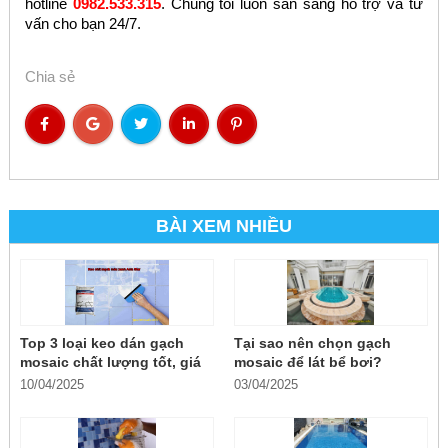
hotline
0982.533.315
. Chúng tôi luôn sẵn sàng hỗ trợ và tư
vấn cho bạn 24/7.
Chia sẻ
BÀI XEM NHIỀU
Top 3 loại keo dán gạch
Tại sao nên chọn gạch
mosaic chất lượng tốt, giá
mosaic để lát bể bơi?
rẻ
10/04/2025
03/04/2025