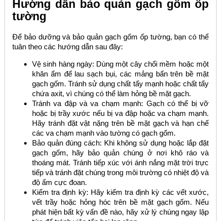
Hướng dẫn bảo quản gạch gốm ốp
tường
Để bảo dưỡng và bảo quản gạch gốm ốp tường, bạn có thể
tuân theo các hướng dẫn sau đây:
Vệ sinh hàng ngày: Dùng một cây chổi mềm hoặc một
khăn ẩm để lau sạch bụi, các mảng bẩn trên bề mặt
gạch gốm. Tránh sử dụng chất tẩy mạnh hoặc chất tẩy
chứa axit, vì chúng có thể làm hỏng bề mặt gạch.
Tránh va đập và va chạm mạnh: Gạch có thể bị vỡ
hoặc bị trầy xước nếu bị va đập hoặc va chạm mạnh.
Hãy tránh đặt vật nặng trên bề mặt gạch và hạn chế
các va chạm mạnh vào tường có gạch gốm.
Bảo quản đúng cách: Khi không sử dụng hoặc lắp đặt
gạch gốm, hãy bảo quản chúng ở nơi khô ráo và
thoáng mát. Tránh tiếp xúc với ánh nắng mặt trời trực
tiếp và tránh đặt chúng trong môi trường có nhiệt độ và
độ ẩm cực đoan.
Kiểm tra định kỳ: Hãy kiểm tra định kỳ các vết xước,
vết trầy hoặc hỏng hóc trên bề mặt gạch gốm. Nếu
phát hiện bất kỳ vấn đề nào, hãy xử lý chúng ngay lập