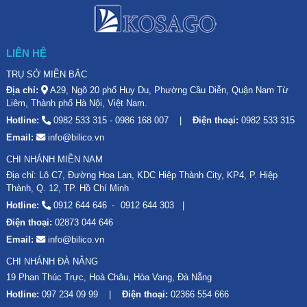
LIÊN HỆ
TRỤ SỞ MIỀN BẮC
Địa chỉ:
A29, Ngõ 20 phố Huy Du, Phường Cầu Diễn, Quận Nam Từ
Liêm, Thành phố Hà Nội, Việt Nam.
Hotline:
0982 533 315
-
0986 168 007
Điện thoại:
0982 533 315
Email:
info@bilico.vn
CHI NHÁNH MIỀN NAM
Địa chỉ: Lô C7, Đường Hoa Lan, KDC Hiệp Thành City, KP4, P. Hiệp
Thành, Q. 12, TP. Hồ Chí Minh
Hotline:
0912 644 646
0912 644 303
Điện thoại:
02873 044 646
Email:
info@bilico.vn
CHI NHÁNH ĐÀ NẴNG
19 Phan Thúc Trực, Hoà Châu, Hòa Vang, Đà Nẵng
Hotline:
097 234 09 99
Điện thoại:
02366 554 666