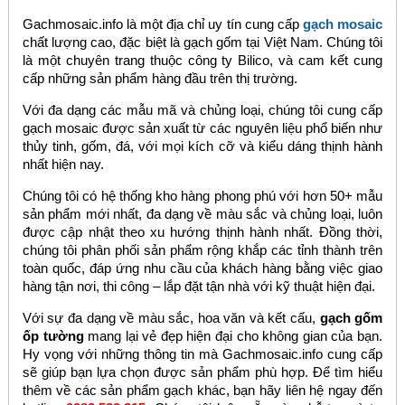
Gachmosaic.info là một địa chỉ uy tín cung cấp
gạch mosaic
chất lượng cao, đặc biệt là gạch gốm tại Việt Nam. Chúng tôi
là một chuyên trang thuộc công ty Bilico, và cam kết cung
cấp những sản phẩm hàng đầu trên thị trường.
Với đa dạng các mẫu mã và chủng loại, chúng tôi cung cấp
gạch mosaic được sản xuất từ các nguyên liệu phổ biến như
thủy tinh, gốm, đá, với mọi kích cỡ và kiểu dáng thịnh hành
nhất hiện nay.
Chúng tôi có hệ thống kho hàng phong phú với hơn 50+ mẫu
sản phẩm mới nhất, đa dạng về màu sắc và chủng loại, luôn
được cập nhật theo xu hướng thịnh hành nhất. Đồng thời,
chúng tôi phân phối sản phẩm rộng khắp các tỉnh thành trên
toàn quốc, đáp ứng nhu cầu của khách hàng bằng việc giao
hàng tận nơi, thi công – lắp đặt tận nhà với kỹ thuật hiện đại.
Với sự đa dạng về màu sắc, hoa văn và kết cấu,
gạch gốm
ốp tường
mang lại vẻ đẹp hiện đại cho không gian của bạn.
Hy vọng với những thông tin mà Gachmosaic.info cung cấp
sẽ giúp bạn lựa chọn được sản phẩm phù hợp. Để tìm hiểu
thêm về các sản phẩm gạch khác, bạn hãy liên hệ ngay đến