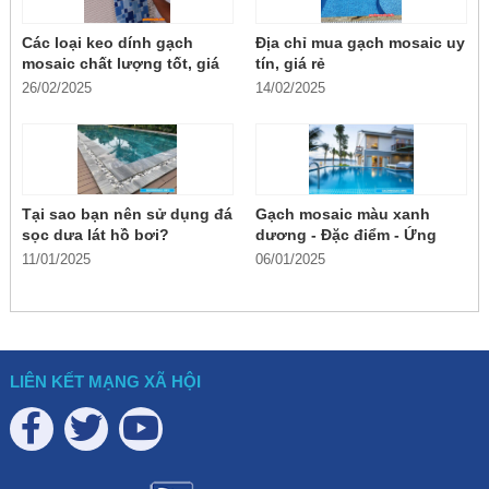
Các loại keo dính gạch
Địa chỉ mua gạch mosaic uy
mosaic chất lượng tốt, giá
tín, giá rẻ
rẻ
26/02/2025
14/02/2025
Tại sao bạn nên sử dụng đá
Gạch mosaic màu xanh
sọc dưa lát hồ bơi?
dương - Đặc điểm - Ứng
dụng
11/01/2025
06/01/2025
LIÊN KẾT MẠNG XÃ HỘI