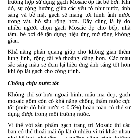
trường hợp sử dụng gạch Mosaic ốp lát bể bơi. Khi
đó, sự cộng hưởng giữa các yếu tố như nước, ánh
sáng và bề mặt gạch sẽ mang tới hình ảnh nước
trong vắt, hồ sâu rộng hơn. Đây cũng là lý do
nhiều người chọn gạch Mosaic ốp cho bếp, nhà
tắm, bể bơi để tận dụng hiệu ứng mở rộng không
gian.
Khả năng phản quang giúp cho không gian thêm
lung linh, rộng rãi và thoáng đãng hơn. Các màu
sắc sáng màu sẽ đem lại hiệu ứng ánh sáng tốt hơn
khi ốp lát gạch cho công trình.
Chống chịu nước tốt
Không chỉ sở hữu ngoại hình, mẫu mã đẹp, gạch
mosaic gốm còn có khả năng chống thấm nước cực
tốt (mức độ hút nước < 0.5%) hoàn toàn có thể sử
dụng được trong môi trường nước.
Vì thế với sản phẩm gạch trang trí Mosaic thì các
bạn có thể thoải mái ốp lát ở nhiều vị trí khác nhau
như bể bơi, nhà tắm,… ; những công trình thường