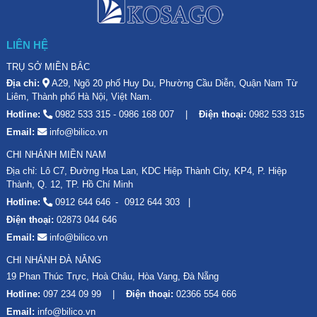
LIÊN HỆ
TRỤ SỞ MIỀN BẮC
Địa chỉ:
A29, Ngõ 20 phố Huy Du, Phường Cầu Diễn, Quận Nam Từ
Liêm, Thành phố Hà Nội, Việt Nam.
Hotline:
0982 533 315
-
0986 168 007
Điện thoại:
0982 533 315
Email:
info@bilico.vn
CHI NHÁNH MIỀN NAM
Địa chỉ: Lô C7, Đường Hoa Lan, KDC Hiệp Thành City, KP4, P. Hiệp
Thành, Q. 12, TP. Hồ Chí Minh
Hotline:
0912 644 646
0912 644 303
Điện thoại:
02873 044 646
Email:
info@bilico.vn
CHI NHÁNH ĐÀ NẴNG
19 Phan Thúc Trực, Hoà Châu, Hòa Vang, Đà Nẵng
Hotline:
097 234 09 99
Điện thoại:
02366 554 666
Email:
info@bilico.vn