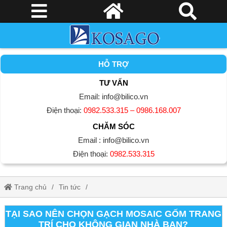
HỖ TRỢ
TƯ VẤN
Email: info@bilico.vn
Điện thoại:
0982.533.315 – 0986.168.007
CHĂM SÓC
Email : info@bilico.vn
Điện thoại:
0982.533.315
Trang chủ
Tin tức
Tại sao nên chọn gạch mosaic gốm trang trí cho không gian nhà
TẠI SAO NÊN CHỌN GẠCH MOSAIC GỐM TRANG
TRÍ CHO KHÔNG GIAN NHÀ BẠN?