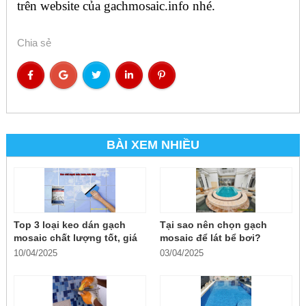
trên website của gachmosaic.info nhé.
Chia sẻ
BÀI XEM NHIỀU
Top 3 loại keo dán gạch
Tại sao nên chọn gạch
mosaic chất lượng tốt, giá
mosaic để lát bể bơi?
rẻ
10/04/2025
03/04/2025