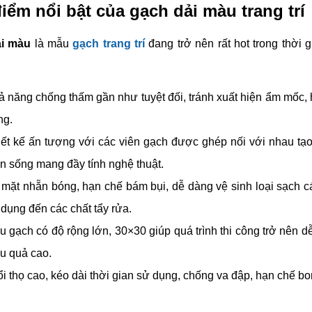
iểm nổi bật của gạch dải màu trang trí
i màu
là mẫu
gạch trang trí
đang trở nên rất hot trong thời 
 năng chống thấm gần như tuyệt đối, tránh xuất hiện ẩm mốc, hạ
ng.
iết kế ấn tượng với các viên gạch được ghép nối với nhau t
n sống mang đầy tính nghệ thuật.
 mặt nhẵn bóng, hạn chế bám bụi, dễ dàng vệ sinh loại sạch 
dụng đến các chất tẩy rửa.
 gạch có độ rộng lớn, 30×30 giúp quá trình thi công trở nên dễ
ệu quả cao.
i thọ cao, kéo dài thời gian sử dụng, chống va đập, hạn chế bo