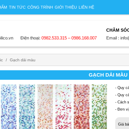
HẨM
TIN TỨC
CÔNG TRÌNH
GIỚI THIỆU
LIÊN HỆ
CHĂM SÓ
ilico.vn
Điện thoại:
0982.533.315 – 0986.168.007
Email : info
ic
Gạch dải màu
GẠCH DẢI MÀU
- Quy c
- Quy c
- Cách 
- Đơn v
Giá b