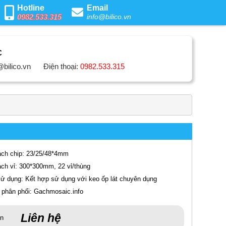
Hotline
Email
0982.533.315
info@bilico.vn
C
@bilico.vn
Điện thoại:
0982.533.315
ách chip: 23/25/48*4mm
ách vỉ: 300*300mm, 22 vỉ/thùng
sử dụng: Kết hợp sử dụng với keo ốp lát chuyên dụng
ị phân phối: Gachmosaic.info
Liên hệ
án