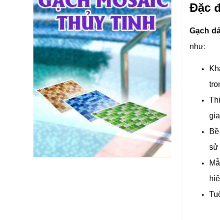
Đặc đ
Gạch dả
như:
Khả
tro
Th
gia
Bề
sử 
Mẫu
hi
Tuổ