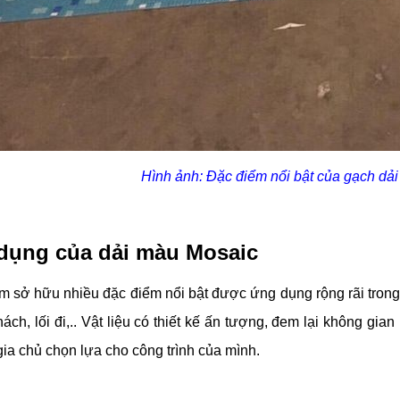
Hình ảnh: Đặc điểm nổi bật của gạch dải 
dụng của dải màu Mosaic
 sở hữu nhiều đặc điểm nổi bật được ứng dụng rộng rãi trong
ách, lối đi,.. Vật liệu có thiết kế ấn tượng, đem lại không gian
 gia chủ chọn lựa cho công trình của mình.