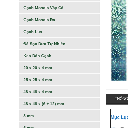
Gạch Mosaic Vảy Cá
Gạch Mosaic Đá
Gạch Lux
Đá Sọc Dưa Tự Nhiên
Keo Dán Gạch
20 x 20 x 4 mm
25 x 25 x 4 mm
48 x 48 x 4 mm
THÔNG
48 x 48 x (6 + 12) mm
3 mm
Mục Lụ
5 mm