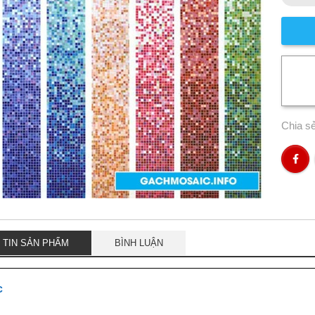
Chia s
 TIN SẢN PHẨM
BÌNH LUẬN
c