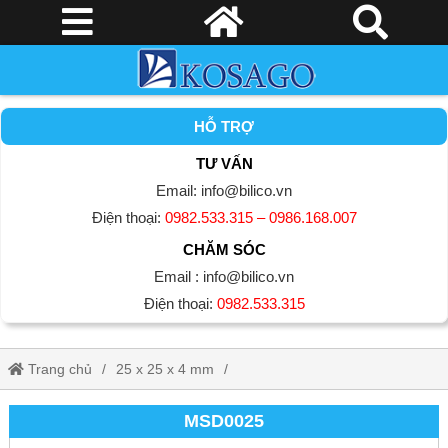
HỖ TRỢ
TƯ VẤN
Email: info@bilico.vn
Điện thoại:
0982.533.315 – 0986.168.007
CHĂM SÓC
Email : info@bilico.vn
Điện thoại:
0982.533.315
Trang chủ
25 x 25 x 4 mm
Gạch Mosaic Bể Bơi (Hồ Bơi)
MSD0025
MSD0025