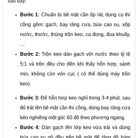
sau đây:
Bước 1:
Chuẩn bị bề mặt cần ốp lát, dụng cụ thi
công gồm: gạch, bay răng cưa, búa cao su, xốp
nước, thước, thùng trộn keo, ca đong, đua khuấy,
…
Bước 2:
Trộn keo dán gạch với nước theo tỷ lệ
5:1 và trộn đều cho đến khi thấy hỗn hợp, sánh
mịn, không còn vón cục ( có thể dùng máy trộn
keo).
Bước 3:
Để hỗn hợp keo nghỉ trong 3-4 phút, sau
đó trát lên bề mặt cần thi công, dùng bay răng cưa
kéo nghiêng một góc 60 độ theo phương ngang.
Bước 4:
Dán gạch lên lớp keo vừa trải và dùng
búa cao su gõ đều trên bề mặt để tăng độ bám