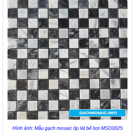
Hình ảnh: Mẫu gạch mosaic ốp lát bể bơi MSD0025