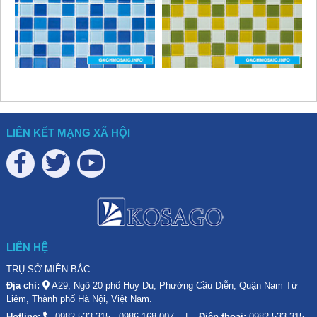
LIÊN KẾT MẠNG XÃ HỘI
LIÊN HỆ
TRỤ SỞ MIỀN BẮC
Địa chỉ:
A29, Ngõ 20 phố Huy Du, Phường Cầu Diễn, Quận Nam Từ
Liêm, Thành phố Hà Nội, Việt Nam.
Hotline:
0982 533 315
-
0986 168 007
Điện thoại:
0982 533 315