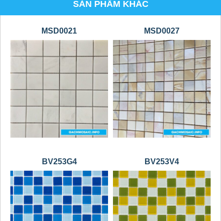
SẢN PHẨM KHÁC
MSD0021
MSD0027
BV253G4
BV253V4