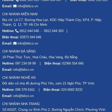
Email:
info@bilico.vn
CHI NHÁNH MIỀN NAM
Địa chỉ: Lô C7, Đường Hoa Lan, KDC Hiệp Thành City, KP4, P. Hiệp
Thành, Q. 12, TP. Hồ Chí Minh
Hotline:
0912 644 646
0912 644 303
Điện thoại:
02873 044 646
Email:
info@bilico.vn
CHI NHÁNH ĐÀ NẴNG
19 Phan Thúc Trực, Hoà Châu, Hòa Vang, Đà Nẵng
Hotline:
097 234 09 99
Điện thoại:
02366 554 666
Email:
info@bilico.vn
CHI NHÁNH NGHỆ AN
Đối diện số nhà 45 đường Phú Yên, xóm 21 Nghi Phú, TP Vinh
Hotline:
098 379 6161
Điện thoại:
024 6682 8232
Email:
info@bilico.vn
CHI NHÁNH NHA TRANG
Số A0107, Chung cư Bình Phú 2, Đường Nguyễn Chích, Phường Vĩnh