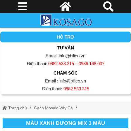
HỖ TRỢ
TƯ VẤN
Email: info@bilico.vn
Điện thoại:
0982.533.315 – 0986.168.007
CHĂM SÓC
Email : info@bilico.vn
Điện thoại:
0982.533.315
Trang chủ
Gạch Mosaic Vảy Cá
Màu xanh dương mix 3 màu
MÀU XANH DƯƠNG MIX 3 MÀU