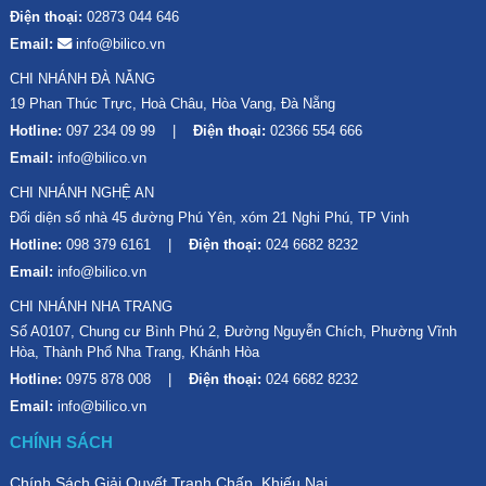
Điện thoại:
02873 044 646
Email:
info@bilico.vn
CHI NHÁNH ĐÀ NẴNG
19 Phan Thúc Trực, Hoà Châu, Hòa Vang, Đà Nẵng
Hotline:
097 234 09 99
Điện thoại:
02366 554 666
Email:
info@bilico.vn
CHI NHÁNH NGHỆ AN
Đối diện số nhà 45 đường Phú Yên, xóm 21 Nghi Phú, TP Vinh
Hotline:
098 379 6161
Điện thoại:
024 6682 8232
Email:
info@bilico.vn
CHI NHÁNH NHA TRANG
Số A0107, Chung cư Bình Phú 2, Đường Nguyễn Chích, Phường Vĩnh
Hòa, Thành Phố Nha Trang, Khánh Hòa
Hotline:
0975 878 008
Điện thoại:
024 6682 8232
Email:
info@bilico.vn
CHÍNH SÁCH
Chính Sách Giải Quyết Tranh Chấp, Khiếu Nại