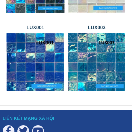
LUX001
LUX003
LIÊN KẾT MẠNG XÃ HỘI