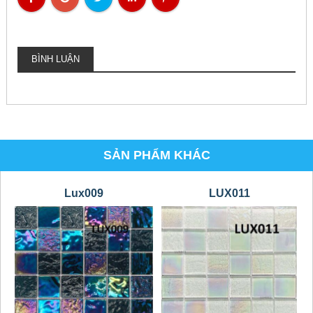
BÌNH LUẬN
SẢN PHẨM KHÁC
Lux009
LUX011