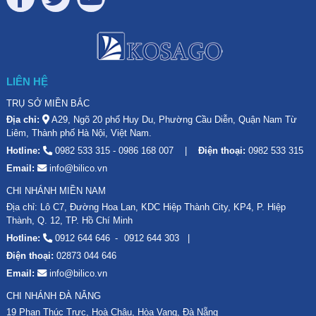
LIÊN HỆ
TRỤ SỞ MIỀN BẮC
Địa chỉ:
A29, Ngõ 20 phố Huy Du, Phường Cầu Diễn, Quận Nam Từ
Liêm, Thành phố Hà Nội, Việt Nam.
Hotline:
0982 533 315
-
0986 168 007
Điện thoại:
0982 533 315
Email:
info@bilico.vn
CHI NHÁNH MIỀN NAM
Địa chỉ: Lô C7, Đường Hoa Lan, KDC Hiệp Thành City, KP4, P. Hiệp
Thành, Q. 12, TP. Hồ Chí Minh
Hotline:
0912 644 646
0912 644 303
Điện thoại:
02873 044 646
Email:
info@bilico.vn
CHI NHÁNH ĐÀ NẴNG
19 Phan Thúc Trực, Hoà Châu, Hòa Vang, Đà Nẵng