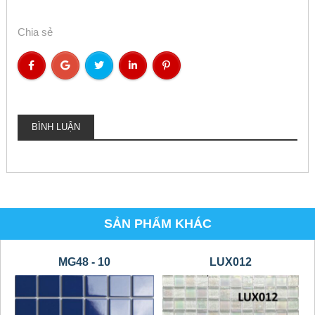
Chia sẻ
BÌNH LUẬN
SẢN PHẨM KHÁC
MG48 - 10
LUX012