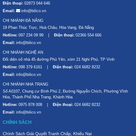
Điện thoại:
02873 044 646
Email:
info@bilico.vn
CHI NHÁNH ĐÀ NẴNG
19 Phan Thúc Trực, Hoà Châu, Hòa Vang, Đà Nẵng
Hotline:
097 234 09 99
Điện thoại:
02366 554 666
Email:
info@bilico.vn
CHI NHÁNH NGHỆ AN
Đối diện số nhà 45 đường Phú Yên, xóm 21 Nghi Phú, TP Vinh
Hotline:
098 379 6161
Điện thoại:
024 6682 8232
Email:
info@bilico.vn
CHI NHÁNH NHA TRANG
Số A0107, Chung cư Bình Phú 2, Đường Nguyễn Chích, Phường Vĩnh
Hòa, Thành Phố Nha Trang, Khánh Hòa
Hotline:
0975 878 008
Điện thoại:
024 6682 8232
Email:
info@bilico.vn
CHÍNH SÁCH
Chính Sách Giải Quyết Tranh Chấp, Khiếu Nại