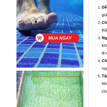
Dễ
giả
Ch
th
Ng
khả
đi 
Ch
nay
Tă
Nhà
chu