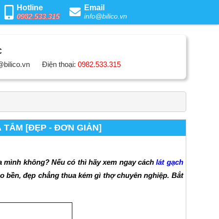
Hotline
Email
0982.533.315
info@bilico.vn
C
@bilico.vn
Điện thoại:
0982.533.315
TẮM [ĐẸP - ĐƠN GIẢN]
 của mình không? Nếu có thì hãy xem ngay cách
lát gạch
 bền, đẹp chẳng thua kém gì thợ chuyên nghiệp. Bắt