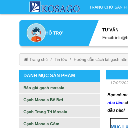
TRANG CHỦ
SẢN P
TƯ VẤN
HỖ TRỢ
Email: info@b
Trang chủ
Tin tức
Hướng dẫn cách lát gạch nề
DANH MỤC SẢN PHẨM
17/05/20
Báo giá gạch mosaic
Bạn có mu
Gạch Mosaic Bể Bơi
nhà tắm
ch
đầu nào!
Gạch Trang Trí Mosaic
Gạch Mosaic Gốm
Mục L