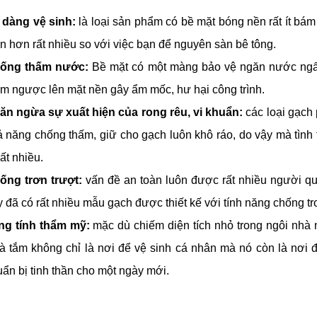
 dàng vệ sinh:
là loại sản phẩm có bề mặt bóng nền rất ít bám
n hơn rất nhiều so với việc bạn để nguyên sàn bê tông.
ống thấm nước:
Bề mặt có một màng bảo vệ ngăn nước ngấ
ấm ngược lên mặt nền gây ẩm mốc, hư hại công trình.
ăn ngừa sự xuất hiện của rong rêu, vi khuẩn:
các loại gạch 
 năng chống thấm, giữ cho gạch luôn khô ráo, do vậy mà tình 
rất nhiều.
ống trơn trượt:
vấn đề an toàn luôn được rất nhiều người q
 đã có rất nhiều mẫu gạch được thiết kế với tính năng chống 
ng tính thẩm mỹ:
mặc dù chiếm diện tích nhỏ trong ngôi nhà
 tắm không chỉ là nơi để vệ sinh cá nhân mà nó còn là nơi để
ẩn bị tinh thần cho một ngày mới.