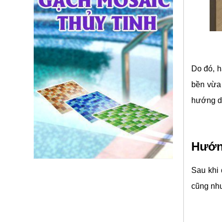
Do đó, h
bền vừa
hướng dẫ
Hướn
Sau khi 
cũng n