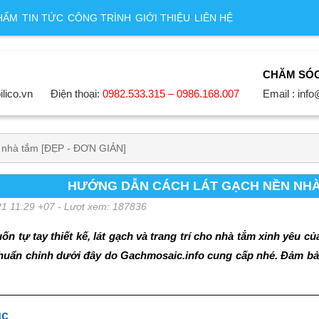
HẨM
TIN TỨC
CÔNG TRÌNH
GIỚI THIỆU
LIÊN HỆ
CHĂM SÓ
ilico.vn
Điện thoại:
0982.533.315 – 0986.168.007
Email : info
n nhà tắm [ĐẸP - ĐƠN GIẢN]
HƯỚNG DẪN CÁCH LÁT GẠCH NỀN NHÀ 
21 11:29 +07
- Lượt xem: 187836
ốn tự tay thiết kế, lát gạch và trang trí cho nhà tắm xinh yêu
uẩn chỉnh dưới đây do Gachmosaic.info cung cấp nhé. Đảm bảo
ục