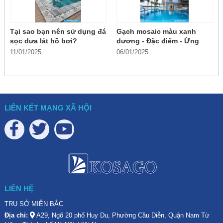
Tại sao bạn nên sử dụng đá
Gạch mosaic màu xanh
sọc dưa lát hồ bơi?
dương - Đặc điểm - Ứng
dụng
11/01/2025
06/01/2025
LIÊN KẾT MẠNG XÃ HỘI
LIÊN HỆ
TRỤ SỞ MIỀN BẮC
Địa chỉ:
A29, Ngõ 20 phố Huy Du, Phường Cầu Diễn, Quận Nam Từ