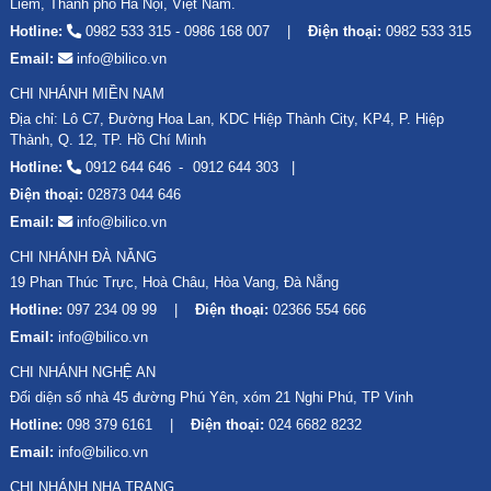
Liêm, Thành phố Hà Nội, Việt Nam.
Hotline:
0982 533 315
-
0986 168 007
Điện thoại:
0982 533 315
Email:
info@bilico.vn
CHI NHÁNH MIỀN NAM
Địa chỉ: Lô C7, Đường Hoa Lan, KDC Hiệp Thành City, KP4, P. Hiệp
Thành, Q. 12, TP. Hồ Chí Minh
Hotline:
0912 644 646
0912 644 303
Điện thoại:
02873 044 646
Email:
info@bilico.vn
CHI NHÁNH ĐÀ NẴNG
19 Phan Thúc Trực, Hoà Châu, Hòa Vang, Đà Nẵng
Hotline:
097 234 09 99
Điện thoại:
02366 554 666
Email:
info@bilico.vn
CHI NHÁNH NGHỆ AN
Đối diện số nhà 45 đường Phú Yên, xóm 21 Nghi Phú, TP Vinh
Hotline:
098 379 6161
Điện thoại:
024 6682 8232
Email:
info@bilico.vn
CHI NHÁNH NHA TRANG