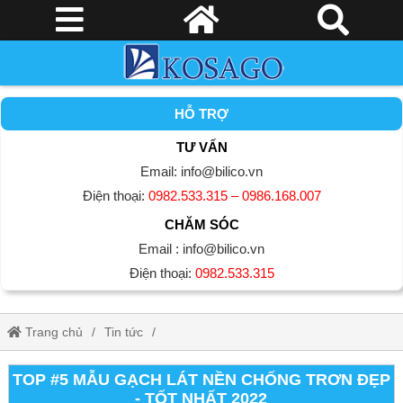
HỖ TRỢ
TƯ VẤN
Email: info@bilico.vn
Điện thoại:
0982.533.315 – 0986.168.007
CHĂM SÓC
Email : info@bilico.vn
Điện thoại:
0982.533.315
Trang chủ
Tin tức
Top #5 mẫu gạch lát nền chống trơn ĐẸP - TỐT NHẤT 2022
TOP #5 MẪU GẠCH LÁT NỀN CHỐNG TRƠN ĐẸP
- TỐT NHẤT 2022