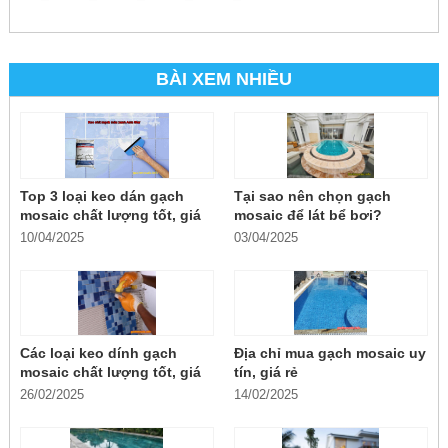
BÀI XEM NHIỀU
Top 3 loại keo dán gạch
Tại sao nên chọn gạch
mosaic chất lượng tốt, giá
mosaic để lát bể bơi?
rẻ
10/04/2025
03/04/2025
Các loại keo dính gạch
Địa chỉ mua gạch mosaic uy
mosaic chất lượng tốt, giá
tín, giá rẻ
rẻ
26/02/2025
14/02/2025