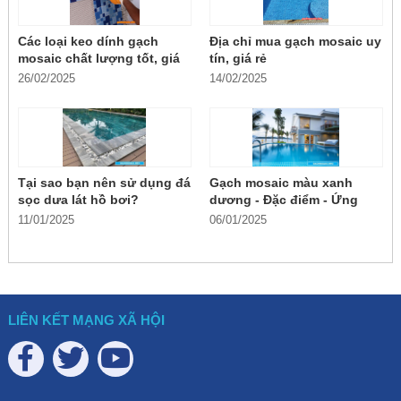
Các loại keo dính gạch
Địa chỉ mua gạch mosaic uy
mosaic chất lượng tốt, giá
tín, giá rẻ
rẻ
26/02/2025
14/02/2025
Tại sao bạn nên sử dụng đá
Gạch mosaic màu xanh
sọc dưa lát hồ bơi?
dương - Đặc điểm - Ứng
dụng
11/01/2025
06/01/2025
LIÊN KẾT MẠNG XÃ HỘI