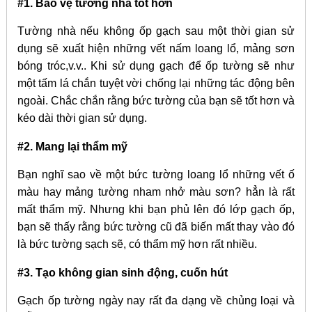
#1. Bảo vệ tường nhà tốt hơn
Tường nhà nếu không ốp gạch sau một thời gian sử
dụng sẽ xuất hiện những vết nấm loang lổ, mảng sơn
bóng tróc,v.v.. Khi sử dụng gạch để ốp tường sẽ như
một tấm lá chắn tuyệt vời chống lại những tác động bên
ngoài. Chắc chắn rằng bức tường của bạn sẽ tốt hơn và
kéo dài thời gian sử dụng.
#2. Mang lại thẩm mỹ
Bạn nghĩ sao về một bức tường loang lổ những vết ố
màu hay mảng tường nham nhở màu sơn? hẳn là rất
mất thẩm mỹ. Nhưng khi bạn phủ lên đó lớp gạch ốp,
bạn sẽ thấy rằng bức tường cũ đã biến mất thay vào đó
là bức tường sạch sẽ, có thẩm mỹ hơn rất nhiều.
#3. Tạo không gian sinh động, cuốn hút
Gạch ốp tường ngày nay rất đa dạng về chủng loại và