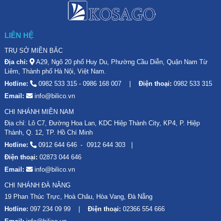
LIÊN HỆ
TRỤ SỞ MIỀN BẮC
Địa chỉ:
A29, Ngõ 20 phố Huy Du, Phường Cầu Diễn, Quận Nam Từ
Liêm, Thành phố Hà Nội, Việt Nam.
Hotline:
0982 533 315
-
0986 168 007
Điện thoại:
0982 533 315
Email:
info@bilico.vn
CHI NHÁNH MIỀN NAM
Địa chỉ: Lô C7, Đường Hoa Lan, KDC Hiệp Thành City, KP4, P. Hiệp
Thành, Q. 12, TP. Hồ Chí Minh
Hotline:
0912 644 646
0912 644 303
Điện thoại:
02873 044 646
Email:
info@bilico.vn
CHI NHÁNH ĐÀ NẴNG
19 Phan Thúc Trực, Hoà Châu, Hòa Vang, Đà Nẵng
Hotline:
097 234 09 99
Điện thoại:
02366 554 666