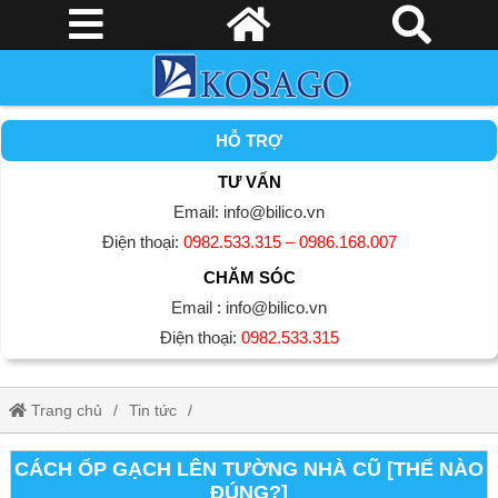
HỖ TRỢ
TƯ VẤN
Email: info@bilico.vn
Điện thoại:
0982.533.315 – 0986.168.007
CHĂM SÓC
Email : info@bilico.vn
Điện thoại:
0982.533.315
Trang chủ
Tin tức
Cách ốp gạch lên tường nhà cũ [THẾ NÀO ĐÚNG?]
CÁCH ỐP GẠCH LÊN TƯỜNG NHÀ CŨ [THẾ NÀO
ĐÚNG?]