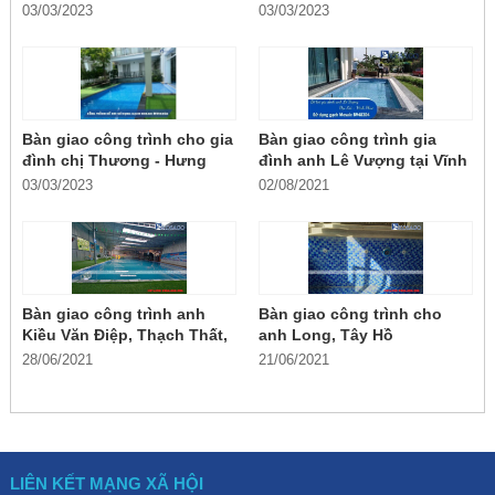
Chiểu, Đà Nẵng
03/03/2023
03/03/2023
Bàn giao công trình cho gia
Bàn giao công trình gia
đình chị Thương - Hưng
đình anh Lê Vượng tại Vĩnh
Yên
Phúc
03/03/2023
02/08/2021
Bàn giao công trình anh
Bàn giao công trình cho
Kiều Văn Điệp, Thạch Thất,
anh Long, Tây Hồ
Hà Nội
28/06/2021
21/06/2021
LIÊN KẾT MẠNG XÃ HỘI