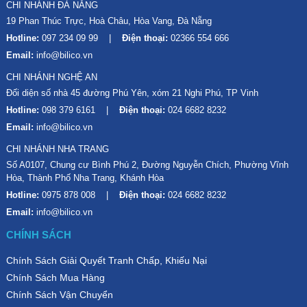
CHI NHÁNH ĐÀ NẴNG
19 Phan Thúc Trực, Hoà Châu, Hòa Vang, Đà Nẵng
Hotline:
097 234 09 99
Điện thoại:
02366 554 666
Email:
info@bilico.vn
CHI NHÁNH NGHỆ AN
Đối diện số nhà 45 đường Phú Yên, xóm 21 Nghi Phú, TP Vinh
Hotline:
098 379 6161
Điện thoại:
024 6682 8232
Email:
info@bilico.vn
CHI NHÁNH NHA TRANG
Số A0107, Chung cư Bình Phú 2, Đường Nguyễn Chích, Phường Vĩnh
Hòa, Thành Phố Nha Trang, Khánh Hòa
Hotline:
0975 878 008
Điện thoại:
024 6682 8232
Email:
info@bilico.vn
CHÍNH SÁCH
Chính Sách Giải Quyết Tranh Chấp, Khiếu Nại
Chính Sách Mua Hàng
Chính Sách Vận Chuyển