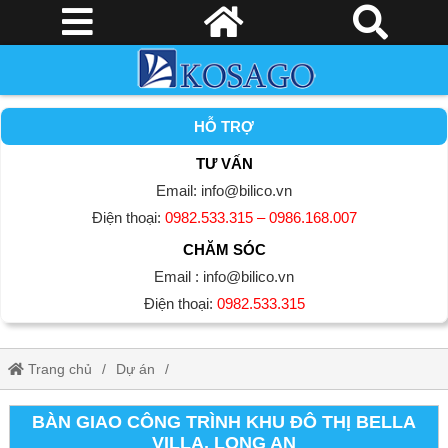
HỖ TRỢ
TƯ VẤN
Email: info@bilico.vn
Điện thoại:
0982.533.315 – 0986.168.007
CHĂM SÓC
Email : info@bilico.vn
Điện thoại:
0982.533.315
Trang chủ
Dự án
Bàn giao công trình khu đô thị Bella Villa, Long An
BÀN GIAO CÔNG TRÌNH KHU ĐÔ THỊ BELLA
VILLA, LONG AN