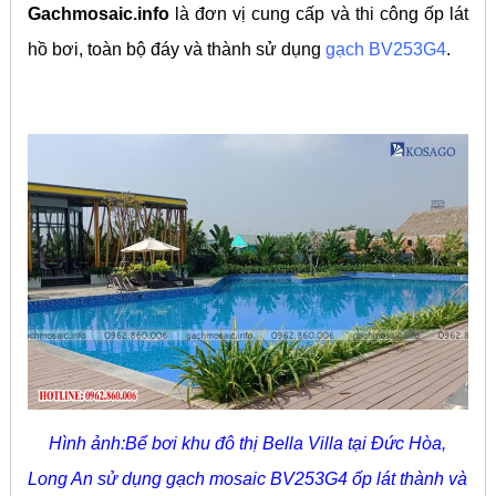
Gachmosaic.info
là đơn vị cung cấp và thi công ốp lát
hồ bơi, toàn bộ đáy và thành sử dụng
gạch BV253G4
.
Hình ảnh:Bể bơi khu đô thị Bella Villa tại Đức Hòa,
Long An sử dụng gạch mosaic BV253G4 ốp lát thành và